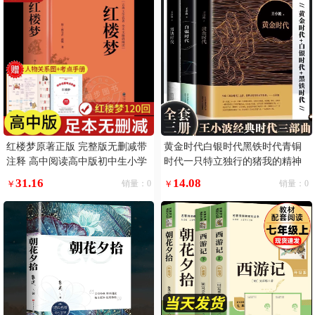
红楼梦原著正版 完整版无删减带
黄金时代白银时代黑铁时代青铜
注释 高中阅读高中版初中生小学
时代一只特立独行的猪我的精神
生版青少年版白话文 世界经典名
家园爱你就像爱生命寻找无双王
31.16
14.08
￥
销量：0
￥
销量：0
著推荐阅读书籍 古典文学四大名
小波经典文学作品书籍无删三部
著
你的