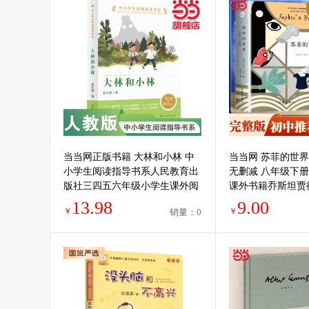
当当网正版书籍 大林和小林 中
当当网 苏菲的世
小学生阅读指导书系人民教育出
无删减 八年级下
版社三四五六年级小学生课外阅
课外书籍乔斯坦贾
读书籍儿童文学读物经典书目
蒙入门外国小说作
13.98
9.00
￥
￥
销量：0
书籍