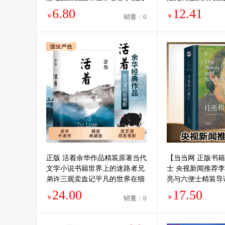
学畅销书排行榜低价论斤卖亏本
自然敬畏生命 小
6.80
12.41
￥
￥
销量：0
学生书籍
课外书
正版 活着余华作品精装原著当代
【当当网 正版书
文学小说书籍世界上的迷路者兄
士 央视新闻推荐李
弟许三观卖血记平凡的世界在细
亮与六便士精装导
雨中呼喊偶然事件畅销经典好书
实主义文学代表作
24.00
17.50
￥
￥
销量：0
第七天