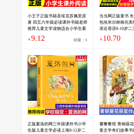
小王子正版书籍圣埃克苏佩里原
当当网正版童书 
著 四五六年级必读课外书籍老师
包埃米尔林格伦美
推荐儿童文学读物适合小学生看
亲近母语8-10岁
的课外阅读经典书目世界名著3-
生儿童文学童话课
9.12
10.70
￥
￥
销量：0
6年级
事书籍
正版夏洛的网三年级课外书小学
饕餮餐馆 青铜葵花
生版儿童文学必读上海8-12岁二
童文学奇幻故事书