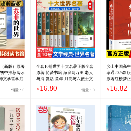
界（新版）原著
全套10册世界十大名著正版全套
乡土中国高中
册初中推荐阅读
原著 简爱书籍 海底两万里 老人
孝通2025
德文学哲学启
与海 复活 童年 月亮与六便士文
原著红楼梦正
家出版社 正版
学经典小说必读中学生初中生课
文学名著高一
16.80
16.82
￥
￥
销量：0
销量：0
外阅读
籍