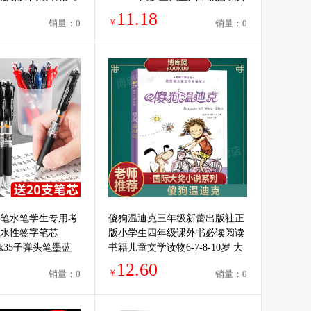
推荐书目 小说经典
的阅读书籍儿童文学榜样的力量
11.18
￥
销量：0
销量：0
书籍
笔水笔学生专用考
傻狗温迪克三年级新蕾出版社正
水性签字笔芯
版小学生四年级课外书必读阅读
式k35子弹头笔墨蓝
书籍儿童文学读物6-7-8-10岁 大
公文具用品
奖小说张祖庆百班千人 非注音版
12.60
￥
销量：0
销量：0