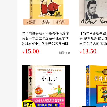
当当网没头脑和不高兴任溶溶注
【当当网正版书籍
音版一年级二年级系列儿童文学
著 柳鸣九译 诺贝
6-12周岁中小学生基础阅读书目
主义文学大师 西西
寒暑假课外经典书籍正版童书故
反抗者 陌路人 法
15.00
13.50
￥
￥
销量：0
事