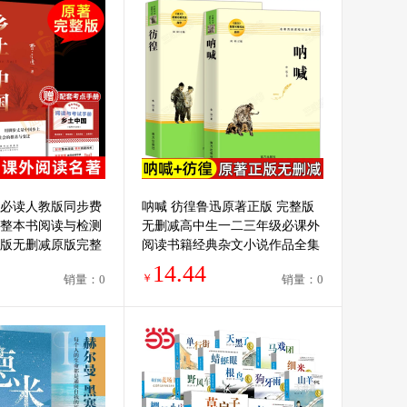
必读人教版同步费
呐喊 彷徨鲁迅原著正版 完整版
新版整本书阅读与检测
无删减高中生一二三年级必课外
版无删减原版完整
阅读书籍经典杂文小说作品全集
高中生课外阅读书
狂人日记著非人民教育文学出版
14.44
￥
销量：0
销量：0
社