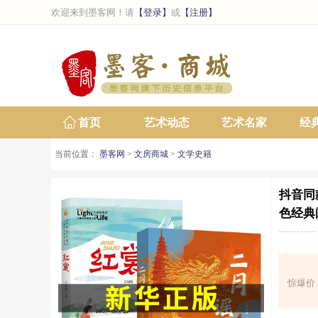
欢迎来到墨客网！请
【登录】
或
【注册】
首页
艺术动态
艺术名家
经
当前位置：
墨客网
>
文房商城
>
文学史籍
抖音同
色经典
惊爆价