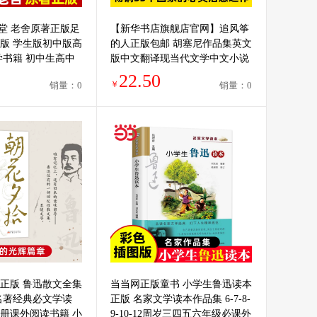
同堂 老舍原著正版足
【新华书店旗舰店官网】追风筝
版 学生版初中版高
的人正版包邮 胡塞尼作品集英文
学书籍 初中生高中
版中文翻译现当代文学中文小说
外书阅读名著世界
摆渡人 偷影子的人 畅销书 书籍
22.50
￥
销量：0
销量：0
正版 鲁迅散文全集
当当网正版童书 小学生鲁迅读本
名著经典必文学读
正版 名家文学读本作品集 6-7-8-
册课外阅读书籍 小
9-10-12周岁三四五六年级必课外