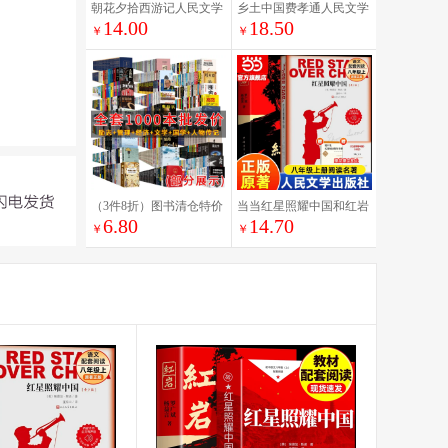
朝花夕拾西游记人民文学
乡土中国费孝通人民文学
14.00
18.50
出版社正版原著七年级上
出版社正版原著无删减高
￥
￥
册鲁迅名著阅读同步初一
一年级上册课外书阅读书
语文阅读课外书籍初中生
籍中国乡土社会传统文化
全套骆驼祥子海底两万里
必乡土中国高中新华书店
招花夕拾
正版读
（3件8折）图书清仓特价
当当红星照耀中国和红岩
6.80
14.70
批发正版实体书飞鸟集红
正版原著人民文学出版社
￥
￥
星照耀中国西游记捡漏便
青少版八年级上册课外书
宜书世界名著小说文学畅
必读学生读物初中生课外
销书排行榜低价论斤卖亏
阅读书籍初二语文教材配
本学生书籍
套昆虫记