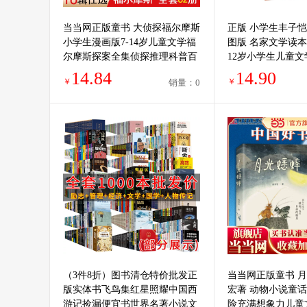
当当网正版童书 大侦探福尔摩斯
正版 小学生丰子恺
小学生漫画版7-14岁儿童文学福
图版 名家文学读本7-8
尔摩斯探案全集侦探推理科普百
12岁小学生儿童文
科课外阅读书籍读物侦探推理悬
六年级课外阅读书
14.84
14.90
￥
￥
销量：0
疑小说
品集
（3件8折）图书清仓特价批发正
当当网正版童书 月
版实体书飞鸟集红星照耀中国西
宏著 动物小说童
游记捡漏便宜书世界名著小说文
险充满想象力儿童