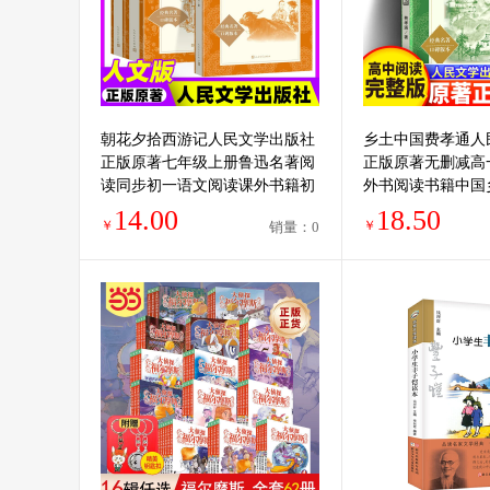
朝花夕拾西游记人民文学出版社
乡土中国费孝通人
正版原著七年级上册鲁迅名著阅
正版原著无删减高
读同步初一语文阅读课外书籍初
外书阅读书籍中国
中生全套骆驼祥子海底两万里招
文化 必乡土中国
14.00
18.50
￥
￥
销量：0
花夕拾
版读