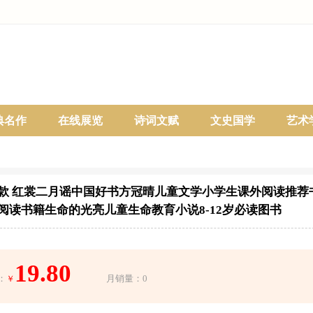
典名作
在线展览
诗词文赋
文史国学
艺术
款 红裳二月谣中国好书方冠晴儿童文学小学生课外阅读推荐
阅读书籍生命的光亮儿童生命教育小说8-12岁必读图书
19.80
：
月销量：0
￥