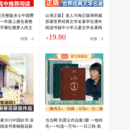
装完整版乡土中国费
认准正版】老人与海正版海明威
一年级上册名著整
原著世界经典文学名著学生课外
手册红楼梦人民文
阅读书籍中小学儿童文学名著阅
课外书籍青岛出版
读中文版青少年阅读世界名著小
19.80
￥
销量：0
销量：0
说书籍
2015中国好书 深
当当网 刘震云作品集3册 一地鸡
阅读书青铜葵花获
毛+一句顶一万句+ 一日三秋 第