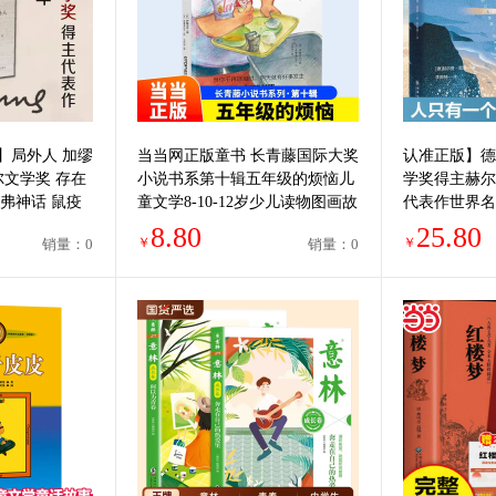
】局外人 加缪
当当网正版童书 长青藤国际大奖
认准正版】德
尔文学奖 存在
小说书系第十辑五年级的烦恼儿
学奖得主赫尔
弗神话 鼠疫
童文学8-10-12岁少儿读物图画故
代表作世界名
国文学
事书三四五六年级小学生课外阅
籍在彷徨中找
8.80
25.80
￥
￥
销量：0
销量：0
读书籍
抱灵魂