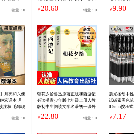
学生三四五年级
篇随笔散文小说书籍
学初中生五六
20.60
9.90
￥
￥
销量：0
销量：0
读本
籍】月亮和六便
朝花夕拾鲁迅原著正版和西游记
晨光按动中性
继宏译本 月
必读书青少年版七年级上册人教
试碳素黑色笔
读注释 毛姆现
版初中生阅读文学名著初一课外
0.5mm按压
正版畅销书籍
书必读推荐人民教育出版社读物
黑红笔老师办
22.80
7.17
￥
￥
销量：0
销量：0
书目书籍