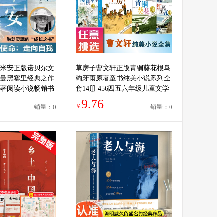
米安正版诺贝尔文
草房子曹文轩正版青铜葵花根鸟
曼黑塞里经典之作
狗牙雨原著童书纯美小说系列全
著阅读小说畅销书
套14册 456四五六年级儿童文学
寻自我于成长里拥
10-12周岁小学生课外阅读书籍
9.76
￥
销量：0
销量：0
当当网