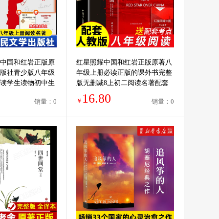
中国和红岩正版原
红星照耀中国和红岩正版原著八
版社青少版八年级
年级上册必读正版的课外书完整
读学生读物初中生
版无删减8上初二阅读名著配套
初二语文教材配套
人教版书籍人民文学中国青年教
16.80
￥
销量：0
销量：0
育出版社