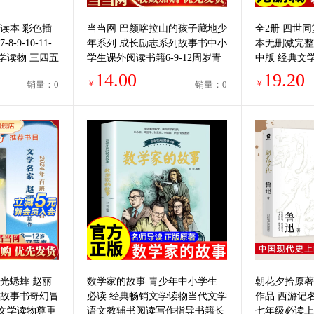
读本 彩色插
当当网 巴颜喀拉山的孩子藏地少
全2册 四世
-9-10-11-
年系列 成长励志系列故事书中小
本无删减完整
学读物 三四五
学生课外阅读书籍6-9-12周岁青
中版 经典文
籍名家经典作
少年文学读物三四五六年级二十
生课外阅读课
14.00
19.20
￥
￥
销量：0
销量：0
一世纪
名著
光蟋蟀 赵丽
数学家的故事 青少年中小学生
朝花夕拾原著
话故事书奇幻冒
必读 经典畅销文学读物当代文学
作品 西游记
文学读物尊重
语文教辅书阅读写作指导书籍长
七年级必读上