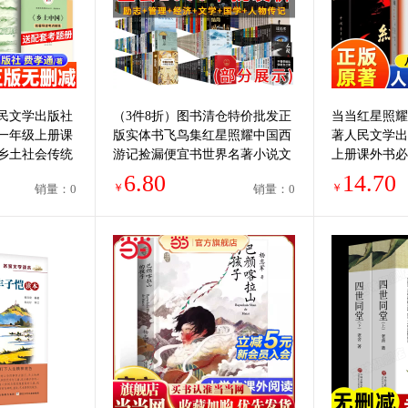
民文学出版社
（3件8折）图书清仓特价批发正
当当红星照耀
一年级上册课
版实体书飞鸟集红星照耀中国西
著人民文学出
乡土社会传统
游记捡漏便宜书世界名著小说文
上册课外书必
高中新华书店正
学畅销书排行榜低价论斤卖亏本
课外阅读书籍
6.80
14.70
￥
￥
销量：0
销量：0
学生书籍
昆虫记