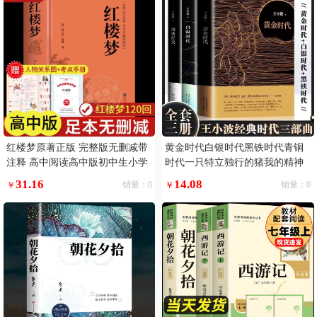
红楼梦原著正版 完整版无删减带
黄金时代白银时代黑铁时代青铜
注释 高中阅读高中版初中生小学
时代一只特立独行的猪我的精神
生版青少年版白话文 世界经典名
家园爱你就像爱生命寻找无双王
31.16
14.08
￥
销量：0
￥
销量：0
著推荐阅读书籍 古典文学四大名
小波经典文学作品书籍无删三部
著
你的