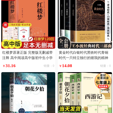
红楼梦原著正版 完整版无删减带
黄金时代白银时代黑铁时代青铜
注释 高中阅读高中版初中生小学
时代一只特立独行的猪我的精神
生版青少年版白话文 世界经典名
家园爱你就像爱生命寻找无双王
31.16
14.08
￥
销量：0
￥
销量：0
著推荐阅读书籍 古典文学四大名
小波经典文学作品书籍无删三部
著
你的