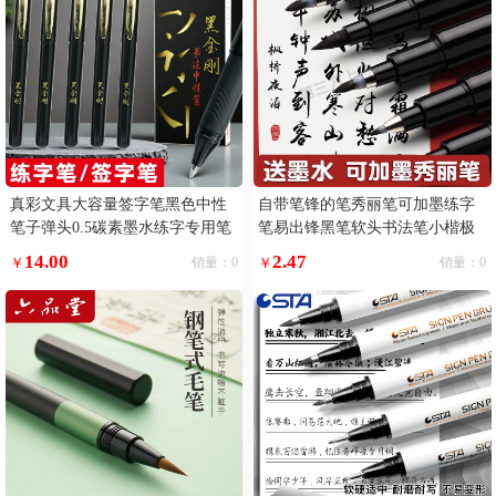
真彩文具大容量签字笔黑色中性
自带笔锋的笔秀丽笔可加墨练字
笔子弹头0.5碳素墨水练字专用笔
笔易出锋黑笔软头书法笔小楷极
黑笔巨能写滑丽芯顺滑好写黑金
小楷
14.00
2.47
￥
销量：0
￥
销量：0
刚书法笔写字5支